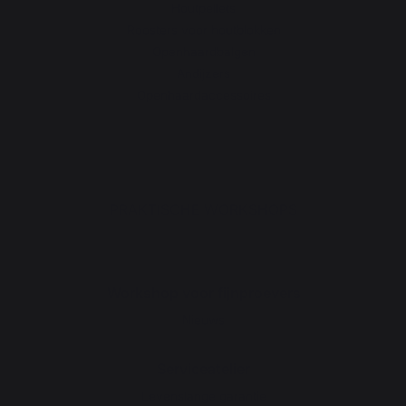
Houtpellets
Roosters voor houtblokken
Openhaardbalgen
Andijzers
Openhaardaccessoires
PRAKTISCHE WORKSHOPS
Workshop voor fijnproevers
Nieuws
Serviceatelier
Levenslange garantie