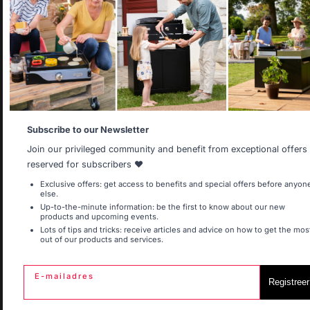
Réponse de
It appears that you are trying to access a product catalog
lemarquier.com
that does not correspond to the one for your country.
Bonjour,

Select another delivery country
Vous pouvez 
nous faire une 
demande de 
SAV directement 
par le biais de 
notre site 
Allemagne
Antilles
Subscribe to our Newsletter
internet / 
rubrique contact 
Join our privileged community and benefit from exceptional offers
pour que nous 
reserved for subscribers ❤️
puissions vous 
adresser la pièce 
Belgique
Canada
Exclusive offers: get access to benefits and special offers before anyon
correspondante.
else.
Up-to-the-minute information: be the first to know about our new
products and upcoming events.
Lots of tips and tricks: receive articles and advice on how to get the mos
out of our products and services.
Espagne
France
1
2
E-mailadres
Registreer
Italie
Luxembourg