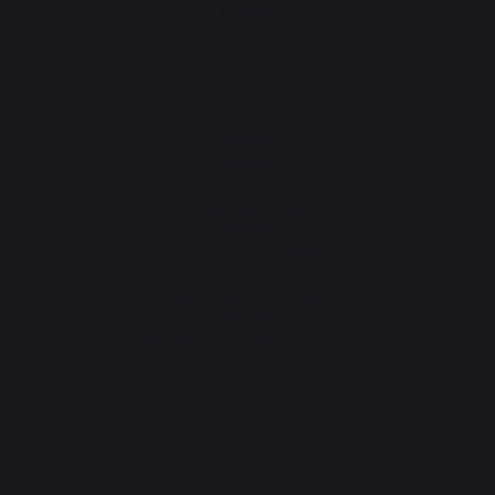
France
Ons merk
Dealers
Algemene
verkoopvoorwaarden
Huisregels after sales en
garanties
Juridische informatie
Cookiebeleid en
vertrouwelijkheid van
gegevens
Reglement van de prijsvraag
Cookies beheren