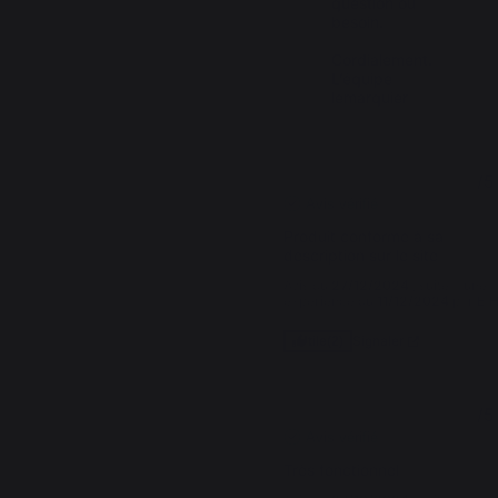
question ou 
besoin.

Cordialement.

L’équipe 
lemarquier
5
/
5
Avis vérifié
Produit conforme à sa 
description sur le site
Avis du
27/12/2024
, suite à une
expérience du
11/12/2024
par
E.H
Signaler
Utile
(2)
5
/
5
Avis vérifié
Très fonctionnel