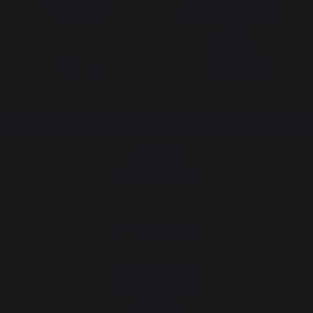
Gratis bezorging op
Lokale productie
bestellingen van 250 €
behouden
of meer
Land wijzigen
30 rue Ambroise 1
40390 St Martin de
Seignanx