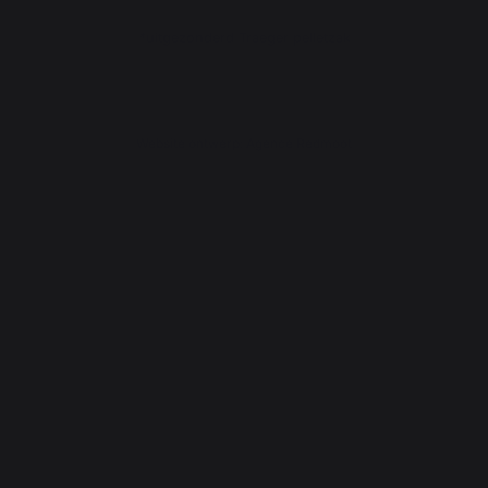
*uitgezonderd Traeger pelletzak
Website ontwerp: Agence Redmoot