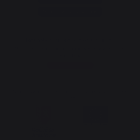
Ga naar het contactformulier
Nieuwsbrief en speciale aanbiedingen
Meld je aan en blijf op de hoogte van al onze speciale
aanbiedingen
Ik schrijf me in
La Nouvelle Aquitaine en de Europese Unie werken samen voor je
streek