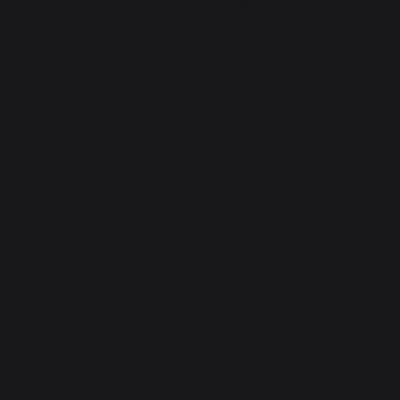
Signaler
Utile
(2)
Réponse de
lemarquier.com
Bonjour,

Nous vous 
remercions 
sincèrement 
pour votre avis 
élogieux et 
sommes ravis 
que vous 
appréciiez la 
qualité de nos 
produits. Votre 
satisfaction est 
notre priorité, et 
vos retours nous 
motivent à 
continuer à offrir 
le meilleur. 
N’hésitez pas à 
revenir vers nous 
pour toute 