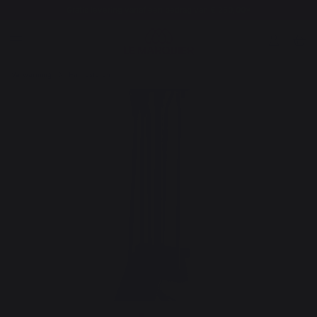
Gratis levering vanaf een bedrag van € 250,00*
Verwarming
Haardstellen