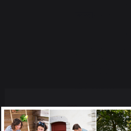
Avis du
27/10/2024
, suite à une
expérience du
11/10/2024
par
A.L
Signaler
Utile
(2)
2
/
5
Avis vérifié
le produit était défectueux. la
barre principale n'était pas 
centrée sur le trépied. il 
n'aurait pas du passer le 
contrôle qualité. Mon mari l'a 
redressé lui même (au risque 
de le casser) car nous avions 
la flemme de faire un envoi 
retour.  Un défaut de 
fabrication flagrant
Avis du
25/08/2023
, suite à une
expérience du
27/07/2023
par
A.A.
Signaler
Utile
(2)
Select your country