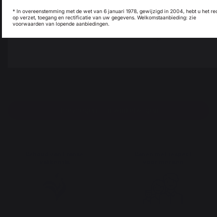
* In overeenstemming met de wet van 6 januari 1978, gewijzigd in 2004, hebt u het re
op verzet, toegang en rectificatie van uw gegevens. Welkomstaanbieding: zie
voorwaarden van lopende aanbiedingen.
My country is not in
Pays-Bas
list
Toevoegen aan winkelwagen
Behoud van Franse
Banen met respect
vakkennis
voor mensen