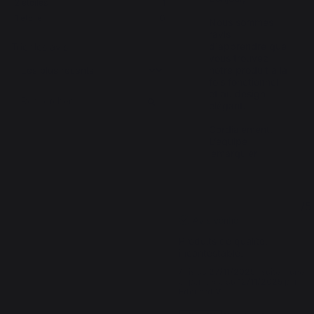
2
étoiles
1
1
étoile
0
Nous sommes 
ravis 
d'apprendre que 
Trier les avis
vous trouvez 
notre produit à la 
fois fonctionnel 
et au design 
élégant. 

Cordialement.

L’équipe 
lemarquier
5
/
5
Avis vérifié
Produits de qualité, 
incontestable.
Avis du
27/11/2025
, suite à une
expérience du
12/11/2025
par
Edouard V.