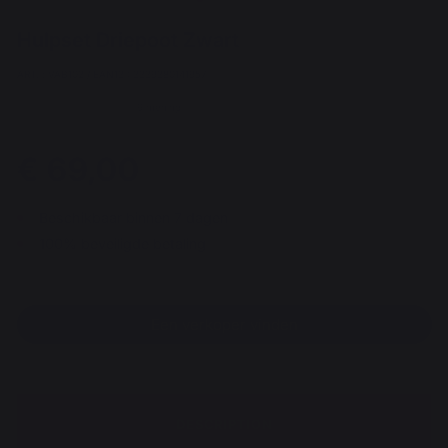
Hulpset Driepoot Zwart
ART. : VAB102 / EAN13 : 3339380141957
9 mening
€ 69,00
Beschikbaar binnen 7 dagen
100% beveiligde betaling
Een verkoper vinden
DESCRIPTION