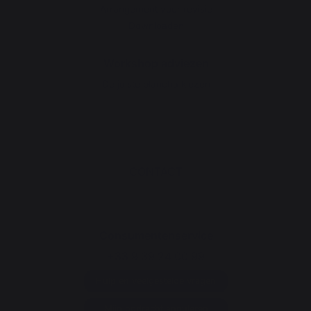
Arrangement voor revisie
Downloaden
Workshop adviezen
De juiste plancha kiezen
CONTACT
Consumentenservice
+33 9 39 24 00 99
Hulp en veelgestelde vragen
Mijn opdracht annuleren