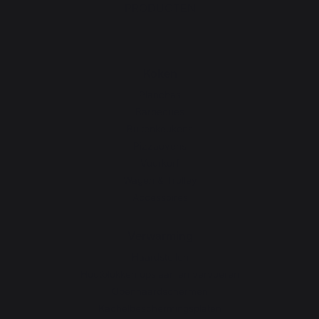
PRODUCTEN
Koken
Planchas
Barbecues
Buitenkeukens
Pizzaovens
Vuurkorf
Wagen & Trolley
Accessoires
Verwarming
Haardstellen
Houtblokken opslaan en vervoeren
Openhaardschermen
Kachelbeschermingsplaten