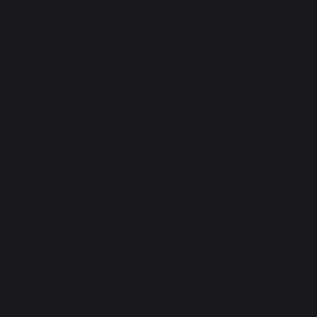
Materiaal: gelakt staal
Kleur: zwart
Inhoud: 4 hulpmiddelen H 50 cm (schep,
bezem, tang, pook).
Meer
Klassiek, tijdloos ontwerp
DENK EROVER NA :
Compatibele accessoires voor HULPSET DRIEPOOT ZWART