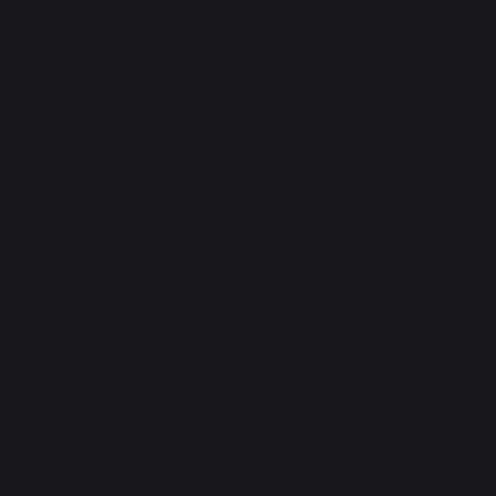
100% beveiligde betaling
Toevoegen aan winkelwagen
Een verkoper vinden