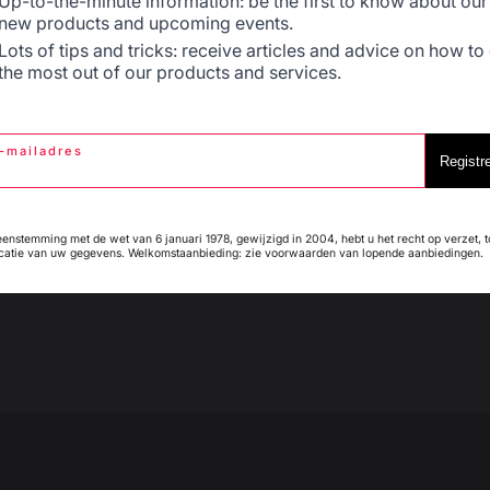
Up-to-the-minute information: be the first to know about our
Très bonne marque. Service client professionnel, sérieux. J
new products and upcoming events.
Avis du
11/05/2024
, suite à une expérience du
25/04/2024
par
A.A.
Espagne
France
Lots of tips and tricks: receive articles and advice on how to
the most out of our products and services.
Signaler
Utile
(0)
1
-mailadres
Italie
Luxembourg
Registr
eenstemming met de wet van 6 januari 1978, gewijzigd in 2004, hebt u het recht op verzet, 
ficatie van uw gegevens. Welkomstaanbieding: zie voorwaarden van lopende aanbiedingen.
My country is not in
Pays-Bas
list