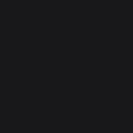
40390 St Martin de
Seignanx
France
Ons merk
Dealers
Algemene
Houtblo
verkoopvoorwaarden
O
Huisregels after sales en
Kach
garanties
Juridische informatie
Roos
Cookiebeleid en
vertrouwelijkheid van
gegevens
Reglement van de prijsvraag
Op
Cookies beheren