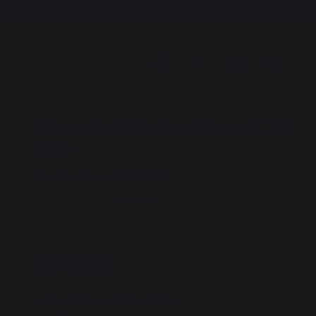
Vloerplaat Vierkant Zwart L75
H75
ART. : PSC75 / EAN13 : 3339380168541
2 mening
€ 75,90
Beschikbaar binnen 7 dagen