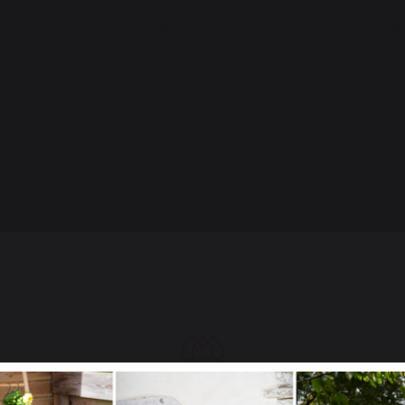
bare vloeren (vinyl, parket, enz.) tegen warmtestraling van 
er, enz.)
de hout- of pelletkachel geplaatst.
m.
se oorsprong
erd met Origine France Garantie. De enige certificering die 
ficaat wordt toegekend door een onafhankelijke instantie en
ke en precieze herkomstaanduiding. We hebben deze certific