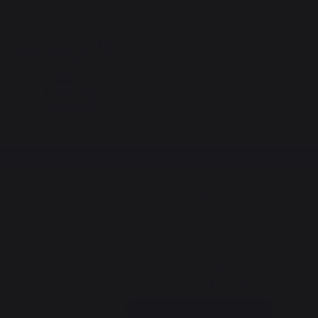
Gratis bezorging op
bestellingen van 250 €
of meer
SHOPS
CONTACT
roevers
Consumentenservice
+33 9 39 24 00 99
Hulp en veelgestelde vragen