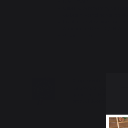
Kleur: zwart.
Gebruik: bescherming van brand
op brand, vergeling van de vlo
Installatieadvies: wordt onder 
Afmetingen: B 75 D 0,2 H 75c
Gewicht: 10 kg.
Gegarandeerd Fran
Dit product is gecertifice
garandeert. Het OFG-certi
product door een duidelij