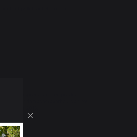
hout- of pelletkachels (risico
de Franse oorsprong van een product
 garandeert de traceerbaarheid van het
ering sinds 2013.