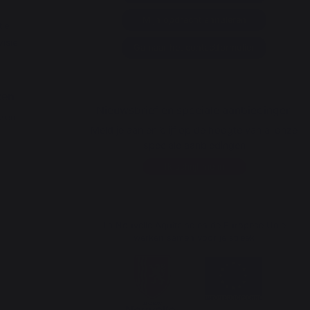
Mijn opdracht annuleren
ie
isie
Ga naar het contactformulier
zen
Nieuwsbrief en speciale aanbiedingen
ezen
Meld je aan en blijf op de hoogte van al onze
speciale aanbiedingen
Ik schrijf me in
La Nouvelle Aquitaine en de Europese Unie
werken samen voor je streek