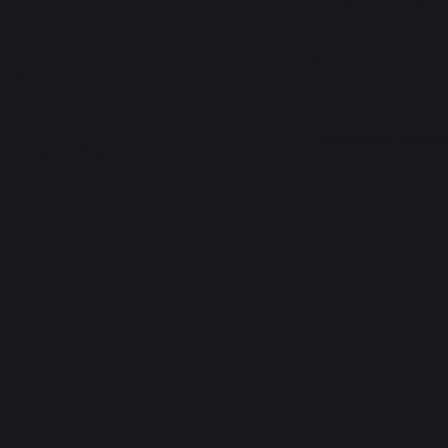
Buitenkeukens
Serviceatelier
Pizzaovens
Levenslange garant
Vuurkorf
Arrangement voor rev
Wagen & Trolley
Downloaden
Accessoires
Workshop advie
Verwarming
De juiste plancha ki
Haardstellen
kken opslaan en vervoeren
penhaardschermen
elbeschermingsplaten
Houtpellets
ters voor houtblokken
Openhaardbalgen
Andijzers
enhaardaccessoires