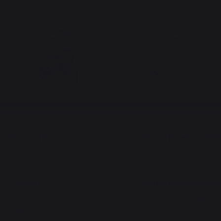
Banen met respect voor
Lokale productie
mensen
behouden
PRODUCTEN
PRAKTISCHE WORK
Koken
Workshop voor fijnp
Planchas
Nieuws
Barbecues