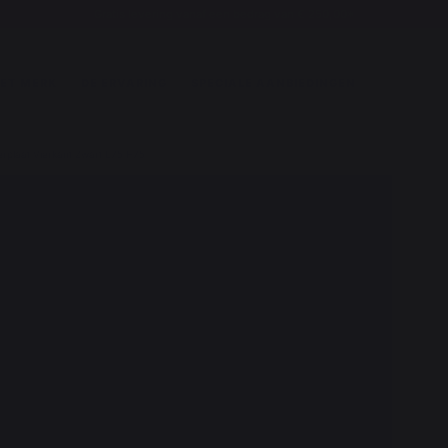
Gratis levering vanaf een bedrag van € 250,00*
ET MERK
DE ERVARING
SPECIALE AANBIEDINGEN
erplaat Vierkant Zwart L75 H75