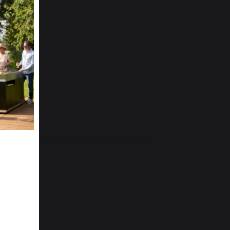
ne C.
ntes et que l'emballage ait été à la hauteur. 
