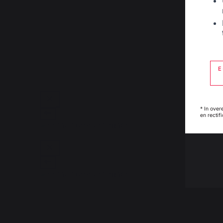
E
* In over
en recti